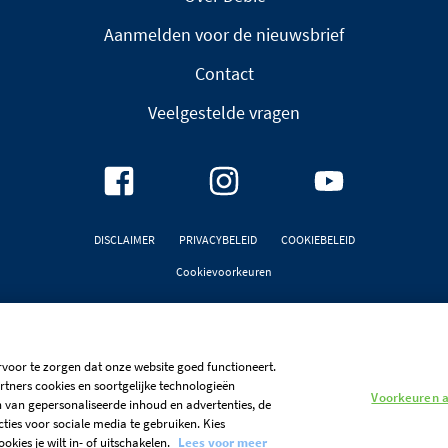
Aanmelden voor de nieuwsbrief
Contact
Veelgestelde vragen
DISCLAIMER
PRIVACYBELEID
COOKIEBELEID
Cookievoorkeuren
Debic is een deel van
FrieslandCampina Professional
rvoor te zorgen dat onze website goed functioneert.
rtners cookies en soortgelijke technologieën
Voorkeuren 
n van gepersonaliseerde inhoud en advertenties, de
ties voor sociale media te gebruiken. Kies
ies je wilt in- of uitschakelen.
Lees voor meer