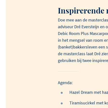
Inspirerende 
Doe mee aan de masterclass
adviseur Dré Eversteijn en
Bekijk alle producten
Bekijk alle recepten
Bekijk alle artikelen
Debic Room Plus Mascarpon
in het mengsel van room e
(banket)bakkersleven een s
de masterclass laat Dré zie
gebruiken bij twee inspire
Agenda:
Hazel Dream met haz
Tiramisucirkel met k