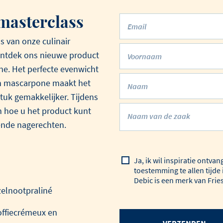
kalfszweveri
vertellen.
masterclass
in een mosterdroomsa
Email
spinazie en pommes pa
 van onze culinair
 ontdek ons nieuwe product
Voornaam
e. Het perfecte evenwicht
n mascarpone maakt het
Naam
tuk gemakkelijker. Tijdens
n hoe u het product kunt
Naam van de zaak
rende nagerechten.
Ja, ik wil inspiratie ontvan
toestemming te allen tijde 
Debic is een merk van Fri
elnootpraliné
offiecrémeux en
VERZENDEN