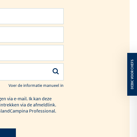
ken
Met gekaramelliseerde vijgen,
Passito-gel, honing en
us met
balsamicoazijn
illes
MEER
DEBIC
LEES
DEBIC
LEES
INFO
ROOM
HET
CULINAIR
HET
PLUS
ARTIKEL
ORIGINAL
ARTIKEL
MASCARPONE
ONTDEKK
ONTDEKKEN
Voer de informatie manueel in
gen via e-mail. Ik kan deze
intrekken via de afmeldlink.
eslandCampina Professional.