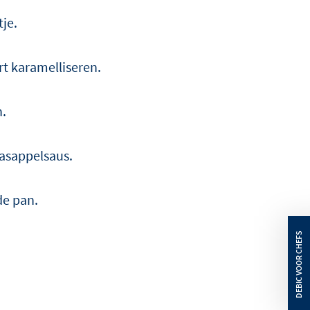
je.
rt karamelliseren.
n.
asappelsaus.
de pan.