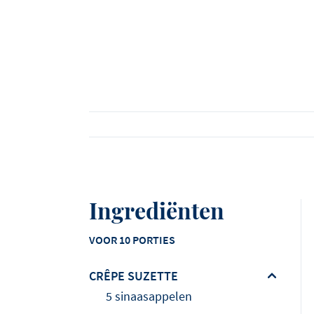
Bekijk alle producten
Bekijk alle recepten
Bekijk alle artikelen
Ingrediënten
VOOR 10 PORTIES
CRÊPE SUZETTE
5 sinaasappelen