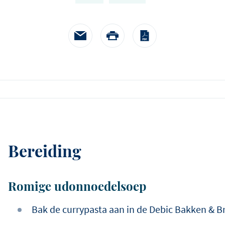
kalfszweveri
vertellen.
in een mosterdroomsa
spinazie en pommes pa
Bereiding
Romige udonnoedelsoep
Bak de currypasta aan in de Debic Bakken & B