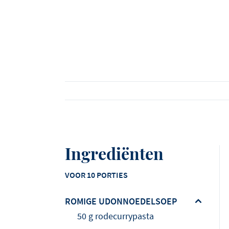
Bekijk alle producten
Bekijk alle recepten
Bekijk alle artikelen
Ingrediënten
VOOR 10 PORTIES
ROMIGE UDONNOEDELSOEP
50 g rodecurrypasta