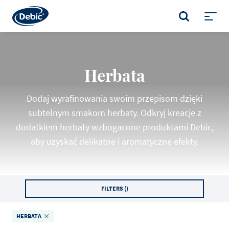
Skip
to
SZUKAJ
main
Toggl
content
menu
Herbata
Dodaj wyrafinowania swoim przepisom dzięki
subtelnym smakom herbaty. Odkryj kreacje z
dodatkiem herbaty wzbogacone produktami Debic,
aby uzyskać delikatne i aromatyczne efekty.
FILTERS (
)
HERBATA