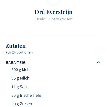
Dré Eversteijn
Debic Culinary Advisor
Zutaten
Für 24 portionen
BABA-TEIG
600 g Mehl
95 g Milch
11 g Salz
25 g frische Hefe
30 g Zucker