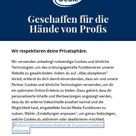
Geschaffen für die
Hände von Profis
Anmeldung zum Newsletter
Wir respektieren deine Privatsphäre.
Kontakt
Wir verwenden unbedingt notwendige Cookies und ähnliche
Häufig gestellte Fragen
Technologien, um das ordnungsgemäße Funktionieren unserer
Website zu gewährleisten. Indem du auf „Alles akzeptieren“
klickst, erklärst du dich damit einverstanden, dass wir und unsere
Partner Cookies und ähnliche Technologien verwenden, um dir
ein optimales Online-Erlebnis zu bieten. Dazu gehört, dass dir
personalisierte Inhalte und Werbeanzeigen angezeigt werden,
dass du dir externe Videoinhalte ansehen kannst und die
IMPRESSUM
DATENSCHUTZRICHTLINIE
Möglichkeit hast, eingebettete Social-Media-Funktionen zu
nutzen. Wähle „Einstellungen anpassen“, um genau festzulegen,
COOKIE-RICHTLINIEN
welche Cookies du aktivieren oder deaktivieren möchtest.
Weitere Informationen findest du in unserer Cookie-
Cookie-Einstellungen
Erklärung.