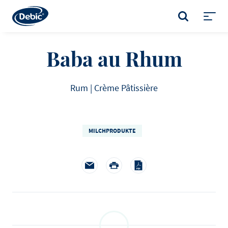
Skip
to
SUCHE
main
Toggl
content
menu
Baba au Rhum
Rum | Crème Pâtissière
MILCHPRODUKTE