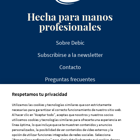
Hecha para manos
profesionales
Sobre Debic
Subscribirse a la newsletter
Contacto
Preguntas frecuentes
Respetamos tu privacidad
Utilizamos las cookies y tecnologías similares que son estrictamente
necesarias para garantizar el correcto funcionamiento de nuestro sitio web.
Al hacer clic en “Aceptar todo”, aceptas que nosotros y nuestros socios
AVISO LEGAL
utilicemos cookies y tecnologías similares para ofrecerte una experiencia en
línea óptima, lo que incluye que se te muestren contenidos y anuncios
DECLARACIÓN DE PRIVACIDAD
personalizados, la posibilidad de ver contenidos de vídeo externos y la
opción de utilizar funciones integradas de redes sociales. Selecciona
POLÍTICA DE COOKIES
“Personalizar preferencias” para elegir detalladamente qué cookies deseas