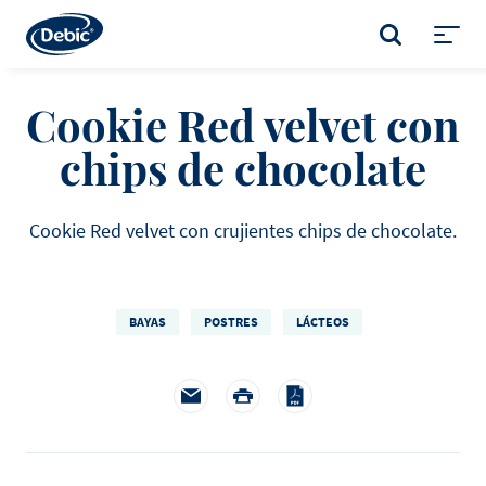
Skip
to
BUSCAR
main
Toggl
content
menu
Cookie Red velvet con
chips de chocolate
Cookie Red velvet con crujientes chips de chocolate.
BAYAS
POSTRES
LÁCTEOS