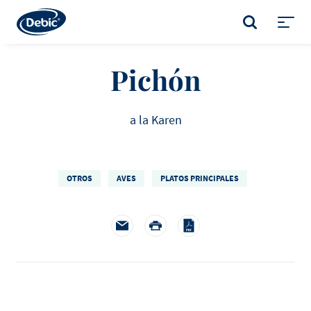
Skip
to
BUSCAR
main
Toggl
content
menu
Pichón
a la Karen
OTROS
AVES
PLATOS PRINCIPALES