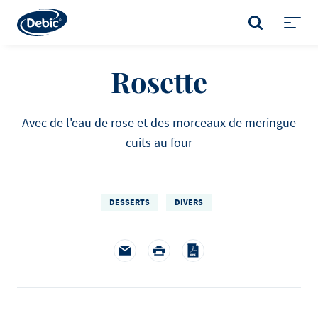
Skip
to
RECHERCHER
main
Toggl
content
menu
Rosette
Avec de l'eau de rose et des morceaux de meringue
cuits au four
DESSERTS
DIVERS