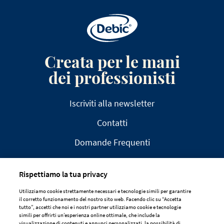
Creata per le mani
dei professionisti
Iscriviti alla newsletter
Contatti
Domande Frequenti
Rispettiamo la tua privacy
Utilizziamo cookie strettamente necessari e tecnologie simili per garantire
il corretto funzionamento del nostro sito web. Facendo clic su “Accetta
AVVISO LEGALE
tutto”, accetti che noi e i nostri partner utilizziamo cookie e tecnologie
simili per offrirti un’esperienza online ottimale, che include la
DICHIARAZIONE SULLA PRIVACY
visualizzazione di contenuti e annunci personalizzati, la possibilità di