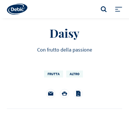
Skip
to
CERCA
main
Toggl
content
menu
Daisy
Con frutto della passione
FRUTTA
ALTRO