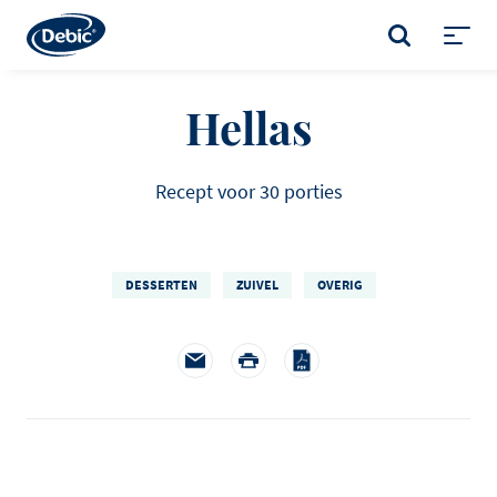
Skip
to
ZOEKEN
main
Toggl
content
menu
Hellas
Recept voor 30 porties
DESSERTEN
ZUIVEL
OVERIG