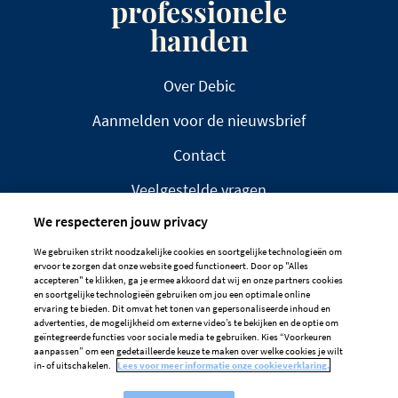
professionele
handen
Over Debic
Aanmelden voor de nieuwsbrief
Contact
Veelgestelde vragen
We respecteren jouw privacy
We gebruiken strikt noodzakelijke cookies en soortgelijke technologieën om
ervoor te zorgen dat onze website goed functioneert. Door op "Alles
accepteren" te klikken, ga je ermee akkoord dat wij en onze partners cookies
en soortgelijke technologieën gebruiken om jou een optimale online
DISCLAIMER
PRIVACYBELEID
ervaring te bieden. Dit omvat het tonen van gepersonaliseerde inhoud en
advertenties, de mogelijkheid om externe video’s te bekijken en de optie om
COOKIEBELEID
geïntegreerde functies voor sociale media te gebruiken. Kies “Voorkeuren
aanpassen” om een gedetailleerde keuze te maken over welke cookies je wilt
Cookievoorkeuren
in- of uitschakelen.
Lees voor meer informatie onze cookieverklaring.