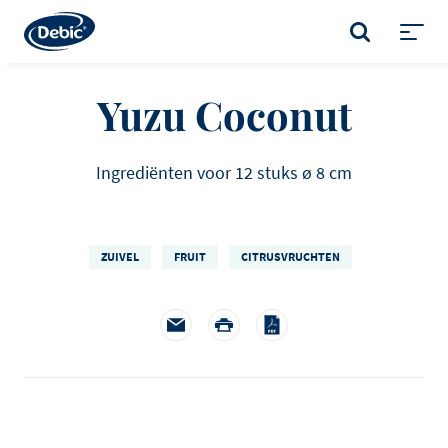
Skip
to
ZOEKEN
main
Toggl
content
menu
Yuzu Coconut
Ingrediënten voor 12 stuks ø 8 cm
ZUIVEL
FRUIT
CITRUSVRUCHTEN