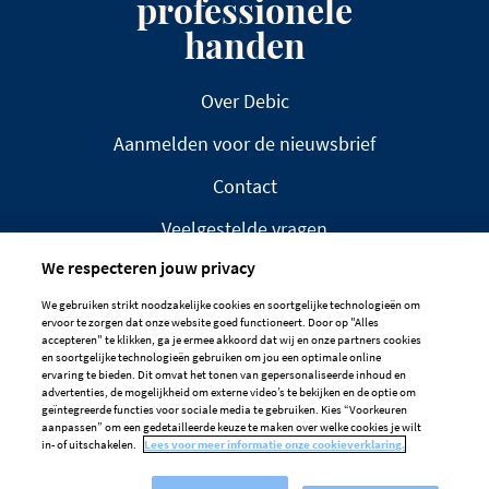
professionele
handen
Over Debic
Aanmelden voor de nieuwsbrief
Contact
Veelgestelde vragen
We respecteren jouw privacy
We gebruiken strikt noodzakelijke cookies en soortgelijke technologieën om
ervoor te zorgen dat onze website goed functioneert. Door op "Alles
accepteren" te klikken, ga je ermee akkoord dat wij en onze partners cookies
en soortgelijke technologieën gebruiken om jou een optimale online
DISCLAIMER
PRIVACYBELEID
ervaring te bieden. Dit omvat het tonen van gepersonaliseerde inhoud en
advertenties, de mogelijkheid om externe video’s te bekijken en de optie om
COOKIEBELEID
geïntegreerde functies voor sociale media te gebruiken. Kies “Voorkeuren
aanpassen” om een gedetailleerde keuze te maken over welke cookies je wilt
Cookievoorkeuren
in- of uitschakelen.
Lees voor meer informatie onze cookieverklaring.