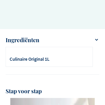
Ingrediënten
750 ml witte wijn
200 ml wittewijnazijn
Culinaire Original 1L
10 peperkorrels, gemalen
2 sjalotten, gesnipperd
2 blaadjes laurier
500 ml Debic Culinaire Original
Stap voor stap
250 g boter