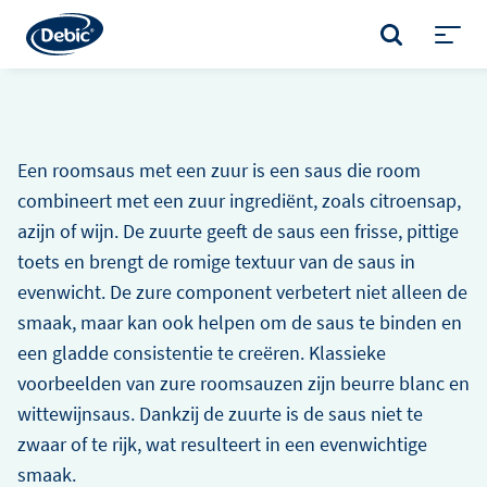
Skip
to
ZOEKEN
main
Toggl
content
menu
Een roomsaus met een zuur is een saus die room
combineert met een zuur ingrediënt, zoals citroensap,
azijn of wijn. De zuurte geeft de saus een frisse, pittige
toets en brengt de romige textuur van de saus in
evenwicht. De zure component verbetert niet alleen de
smaak, maar kan ook helpen om de saus te binden en
een gladde consistentie te creëren. Klassieke
voorbeelden van zure roomsauzen zijn beurre blanc en
wittewijnsaus. Dankzij de zuurte is de saus niet te
zwaar of te rijk, wat resulteert in een evenwichtige
smaak.