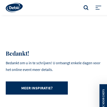
Skip
to
ZOEKEN
main
Toggl
content
menu
Bedankt!
Bedankt om u in te schrijven! U ontvangt enkele dagen voor
het online event meer details.
MEER INSPIRATIE?