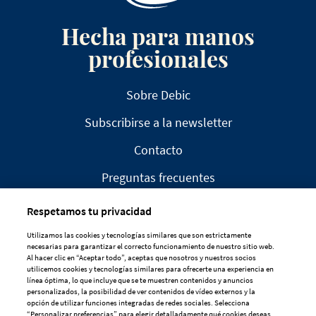
Hecha para manos
profesionales
Sobre Debic
Subscribirse a la newsletter
Contacto
Preguntas frecuentes
Respetamos tu privacidad
Utilizamos las cookies y tecnologías similares que son estrictamente
necesarias para garantizar el correcto funcionamiento de nuestro sitio web.
Al hacer clic en “Aceptar todo”, aceptas que nosotros y nuestros socios
AVISO LEGAL
utilicemos cookies y tecnologías similares para ofrecerte una experiencia en
línea óptima, lo que incluye que se te muestren contenidos y anuncios
DECLARACIÓN DE PRIVACIDAD
personalizados, la posibilidad de ver contenidos de vídeo externos y la
opción de utilizar funciones integradas de redes sociales. Selecciona
POLÍTICA DE COOKIES
“Personalizar preferencias” para elegir detalladamente qué cookies deseas