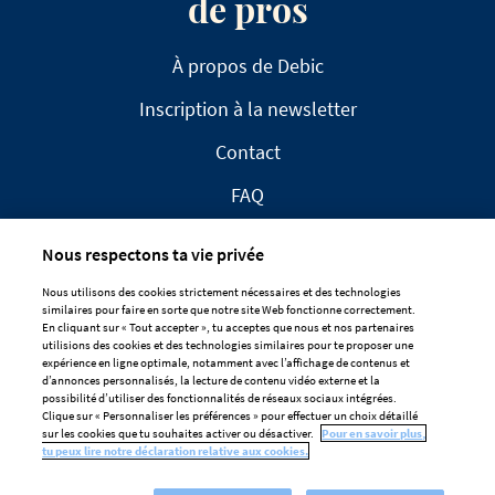
de pros
À propos de Debic
Inscription à la newsletter
Contact
FAQ
Nous respectons ta vie privée
Nous utilisons des cookies strictement nécessaires et des technologies
similaires pour faire en sorte que notre site Web fonctionne correctement.
En cliquant sur « Tout accepter », tu acceptes que nous et nos partenaires
CLAUSE DE NON-RESPONSABILITÉ
utilisions des cookies et des technologies similaires pour te proposer une
expérience en ligne optimale, notamment avec l’affichage de contenus et
DÉCLARATION DE CONFIDENTIALITÉ
d’annonces personnalisés, la lecture de contenu vidéo externe et la
POLITIQUE EN MATIÈRE DE COOKIES
possibilité d’utiliser des fonctionnalités de réseaux sociaux intégrées.
Clique sur « Personnaliser les préférences » pour effectuer un choix détaillé
Préférences De Cookies
sur les cookies que tu souhaites activer ou désactiver.
Pour en savoir plus,
tu peux lire notre déclaration relative aux cookies.