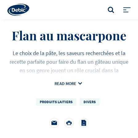
Skip
to
RECHERCHER
main
Toggl
content
menu
Flan au mascarpone
Le choix de la pâte, les saveurs recherchées et la
recette parfaite pour faire du flan un gâteau unique
en son genre jouent un rôle crucial dans la
préparation.
READ MORE
PRODUITS LAITIERS
DIVERS