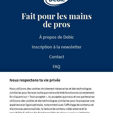
Fait pour les mains
de pros
À propos de Debic
Inscription à la newsletter
Contact
FAQ
Nous respectons ta vie privée
Nous utilisons des cookies strictement nécessaires et des technologies
similaires pour faire en sorte que notre site Web fonctionne correctement.
En cliquant sur « Tout accepter », tu acceptes que nous et nos partenaires
CLAUSE DE NON-RESPONSABILITÉ
utilisions des cookies et des technologies similaires pour te proposer une
expérience en ligne optimale, notamment avec l’affichage de contenus et
DÉCLARATION DE CONFIDENTIALITÉ
d’annonces personnalisés, la lecture de contenu vidéo externe et la
POLITIQUE EN MATIÈRE DE COOKIES
possibilité d’utiliser des fonctionnalités de réseaux sociaux intégrées.