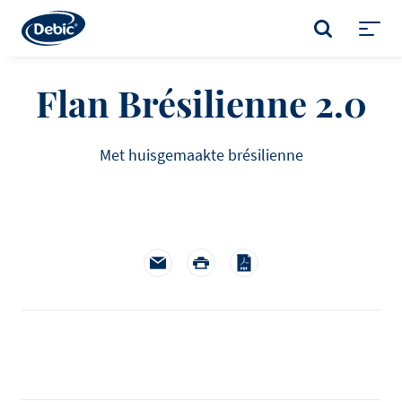
Skip
to
RECHERCHER
main
Toggl
content
menu
Flan Brésilienne 2.0
Met huisgemaakte brésilienne