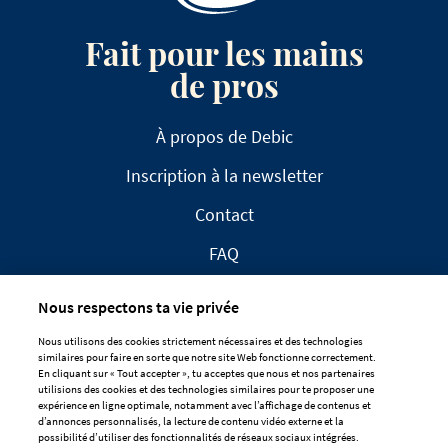
Fait pour les mains
de pros
À propos de Debic
Inscription à la newsletter
Contact
FAQ
Nous respectons ta vie privée
Nous utilisons des cookies strictement nécessaires et des technologies
similaires pour faire en sorte que notre site Web fonctionne correctement.
En cliquant sur « Tout accepter », tu acceptes que nous et nos partenaires
CLAUSE DE NON-RESPONSABILITÉ
utilisions des cookies et des technologies similaires pour te proposer une
expérience en ligne optimale, notamment avec l’affichage de contenus et
DÉCLARATION DE CONFIDENTIALITÉ
d’annonces personnalisés, la lecture de contenu vidéo externe et la
POLITIQUE EN MATIÈRE DE COOKIES
possibilité d’utiliser des fonctionnalités de réseaux sociaux intégrées.