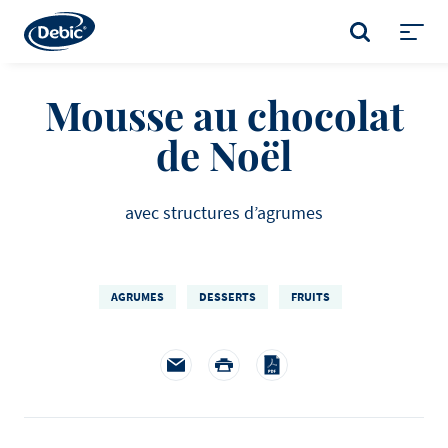
Skip
to
RECHERCHER
main
Toggl
content
menu
Mousse au chocolat
de Noël
avec structures d’agrumes
AGRUMES
DESSERTS
FRUITS