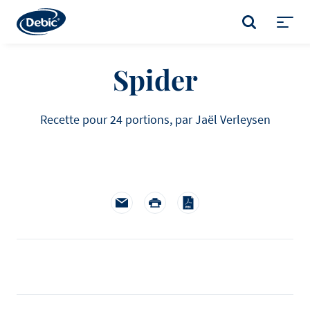
Skip
to
RECHERCHER
main
Toggl
content
menu
Spider
Recette pour 24 portions, par Jaël Verleysen