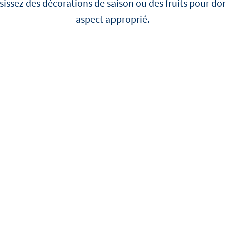
issez des décorations de saison ou des fruits pour do
chefs cuisiniers et des pâti
célèbres qui croient en Deb
aspect approprié.
toujours ravis de nous aid
notre histoire. Nos ambas
expliqueront comment ils tr
qu'ils considèrent comme 
pourquoi ils ont choisi de t
Debic.