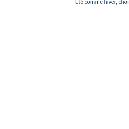
Été comme hiver, chois
Voir toutes les recettes
Voir tous les produits