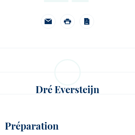
chefs cuisiniers et des pâti
célèbres qui croient en Deb
toujours ravis de nous aid
notre histoire. Nos ambas
expliqueront comment ils tr
qu'ils considèrent comme 
pourquoi ils ont choisi de t
Debic.
Dré Eversteijn
Préparation