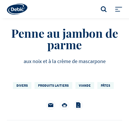
Skip
to
RECHERCHE
main
Toggl
content
menu
Penne au jambon de
parme
aux noix et à la crème de mascarpone
DIVERS
PRODUITS LAITIERS
VIANDE
PÂTES