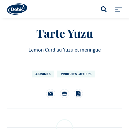
Skip
to
RECHERCHE
main
Toggl
content
menu
Tarte Yuzu
Lemon Curd au Yuzu et meringue
AGRUMES
PRODUITS LAITIERS