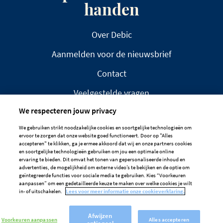
handen
Over Debic
Aanmelden voor de nieuwsbrief
Contact
Veelgestelde vragen
We respecteren jouw privacy
We gebruiken strikt noodzakelijke cookies en soortgelijke technologieën om
ervoor te zorgen dat onze website goed functioneert. Door op "Alles
accepteren" te klikken, ga je ermee akkoord dat wij en onze partners cookies
en soortgelijke technologieën gebruiken om jou een optimale online
DISCLAIMER
PRIVACYBELEID
ervaring te bieden. Dit omvat het tonen van gepersonaliseerde inhoud en
advertenties, de mogelijkheid om externe video’s te bekijken en de optie om
COOKIEBELEID
geïntegreerde functies voor sociale media te gebruiken. Kies “Voorkeuren
aanpassen” om een gedetailleerde keuze te maken over welke cookies je wilt
Cookievoorkeuren
in- of uitschakelen.
Lees voor meer informatie onze cookieverklaring.
Afwijzen
Voorkeuren aanpassen
Alles accepteren