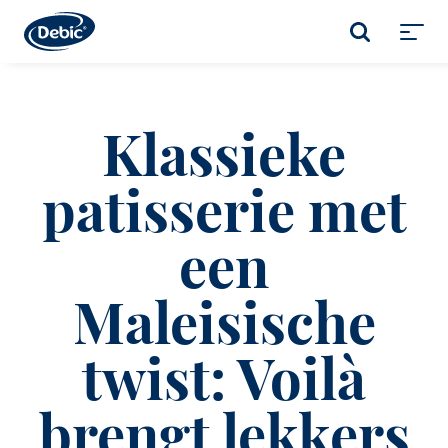
Skip
to
ZOEKEN
main
Toggl
content
menu
Klassieke
patisserie met
een
Maleisische
twist: Voilà
brengt lekkers