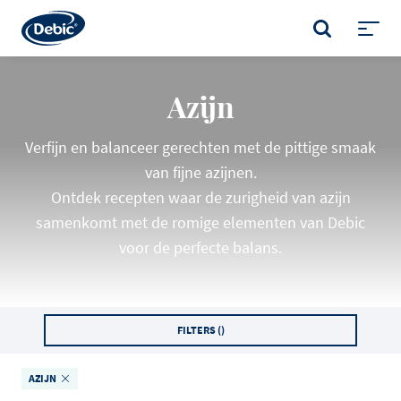
Skip
to
ZOEKEN
main
Toggl
content
menu
Azijn
Verfijn en balanceer gerechten met de pittige smaak
van fijne azijnen.
Ontdek recepten waar de zurigheid van azijn
samenkomt met de romige elementen van Debic
voor de perfecte balans.
FILTERS (
)
AZIJN