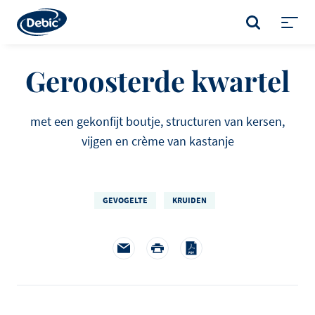
Skip
to
ZOEKEN
main
Toggl
content
menu
Geroosterde kwartel
met een gekonfijt boutje, structuren van kersen,
vijgen en crème van kastanje
GEVOGELTE
KRUIDEN