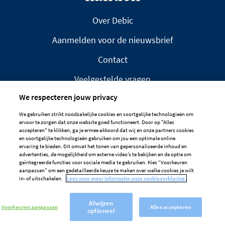
Over Debic
Aanmelden voor de nieuwsbrief
Contact
Veelgestelde vragen
We respecteren jouw privacy
We gebruiken strikt noodzakelijke cookies en soortgelijke technologieën om
ervoor te zorgen dat onze website goed functioneert. Door op "Alles
accepteren" te klikken, ga je ermee akkoord dat wij en onze partners cookies
en soortgelijke technologieën gebruiken om jou een optimale online
DISCLAIMER
PRIVACYBELEID
ervaring te bieden. Dit omvat het tonen van gepersonaliseerde inhoud en
advertenties, de mogelijkheid om externe video’s te bekijken en de optie om
COOKIEBELEID
geïntegreerde functies voor sociale media te gebruiken. Kies “Voorkeuren
aanpassen” om een gedetailleerde keuze te maken over welke cookies je wilt
Cookievoorkeuren
in- of uitschakelen.
Lees voor meer informatie onze cookieverklaring.
Afwijzen
Voorkeuren aanpassen
Alles accepteren
optioneel