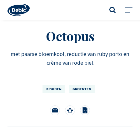
Skip
to
ZOEKEN
main
Toggl
content
menu
Octopus
met paarse bloemkool, reductie van ruby porto en
crème van rode biet
KRUIDEN
GROENTEN