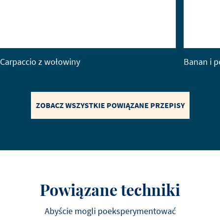
Carpaccio z wołowiny
Banan i 
ZOBACZ WSZYSTKIE POWIĄZANE PRZEPISY
Powiązane techniki
Abyście mogli poeksperymentować