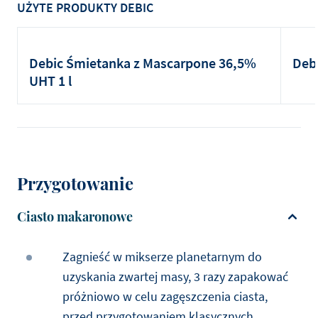
UŻYTE PRODUKTY DEBIC
Debic Śmietanka z Mascarpone 36,5%
Debi
UHT 1 l
Przygotowanie
Ciasto makaronowe
Zagnieść w mikserze planetarnym do
uzyskania zwartej masy, 3 razy zapakować
próżniowo w celu zagęszczenia ciasta,
przed przygotowaniem klasycznych