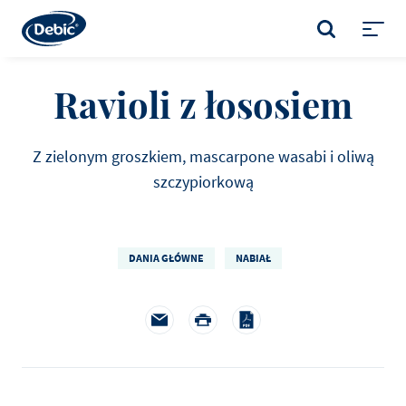
Skip
to
SZUKAJ
main
Toggl
content
menu
Ravioli z łososiem
Z zielonym groszkiem, mascarpone wasabi i oliwą
szczypiorkową
DANIA GŁÓWNE
NABIAŁ