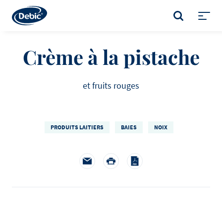
Skip
to
RECHERCHER
main
Toggl
content
menu
Crème à la pistache
et fruits rouges
PRODUITS LAITIERS
BAIES
NOIX