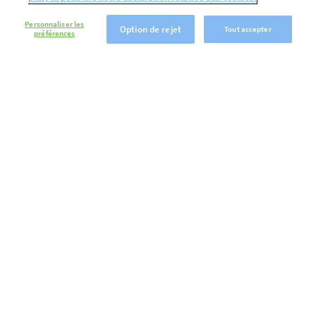
Personnaliser les
Option de rejet
Tout accepter
préférences
Crème de qualité
Debic propose une large gamme
diversifié de produits spécialement
conçus pour satisfaire vos envies
sucrées et libérer votre créativité pour
vos préparations desserts
VOIR TOUS LES PRODUITS DESSERTS