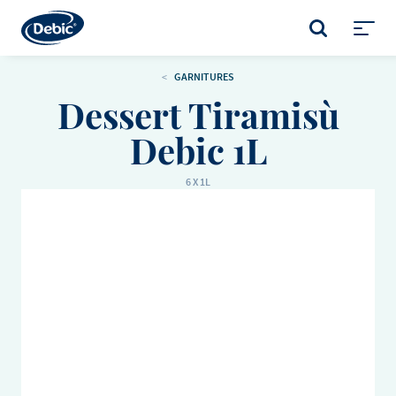
Skip
to
RECHERCHE
main
Toggl
content
menu
GARNITURES
Dessert Tiramisù
Debic 1L
6 X 1L