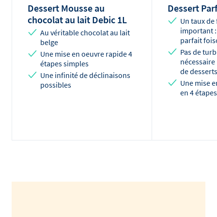
Dessert Mousse au
Dessert Parf
chocolat au lait Debic 1L
Un taux de
important :
Au véritable chocolat au lait
parfait foi
belge
Pas de turb
Une mise en oeuvre rapide 4
nécessaire 
étapes simples
de desserts
Une infinité de déclinaisons
Une mise e
possibles
en 4 étapes