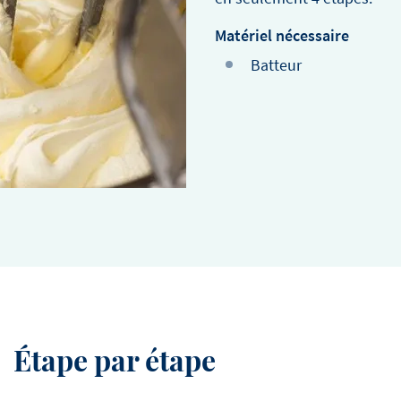
chefs cuisiniers et des pâti
célèbres qui croient en Deb
Matériel nécessaire
toujours ravis de nous aid
Batteur
notre histoire. Nos ambas
expliqueront comment ils tr
qu'ils considèrent comme 
pourquoi ils ont choisi de t
Debic.
Étape par étape