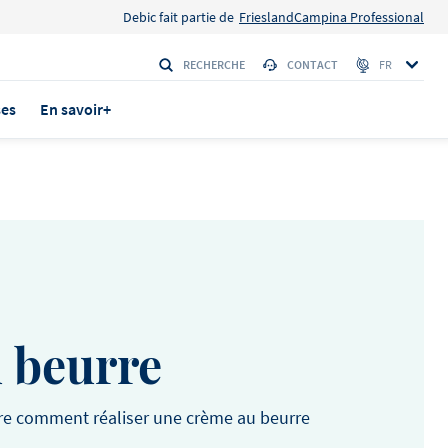
Debic fait partie de
FrieslandCampina Professional
RECHERCHE
CONTACT
FR
ses
En savoir+
rs
TÉ ! Le
 beurre
utes les
ous sommes
sont nos
re comment réaliser une crème au beurre
tier, des