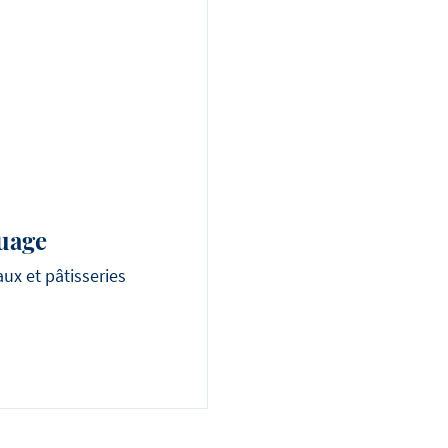
uage
x et pâtisseries