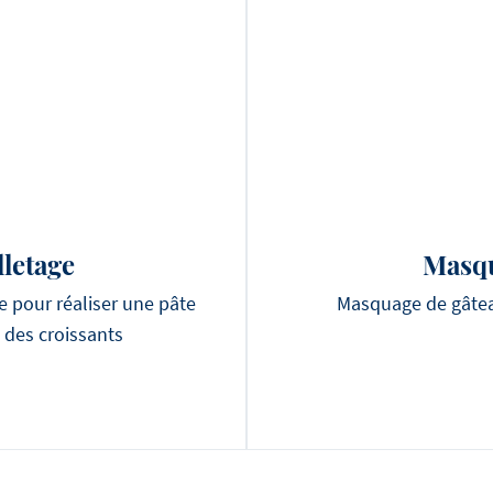
lletage
Masq
e pour réaliser une pâte
Masquage de gâteau
u des croissants