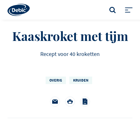
Skip
to
ZOEKEN
main
Toggl
content
menu
Kaaskroket met tijm
Recept voor 40 kroketten
OVERIG
KRUIDEN