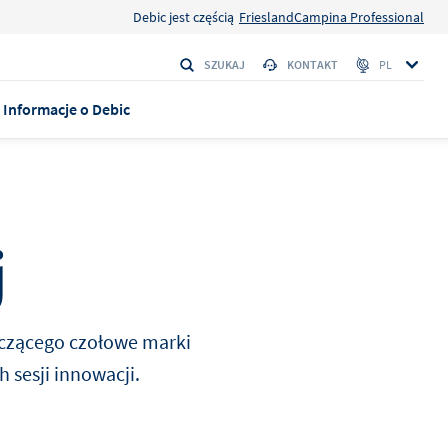
Debic jest częścią
FrieslandCampina Professional
SZUKAJ
KONTAKT
PL
Informacje o Debic
 ARTYKUŁY
j
eme
ego
towywania
czącego czołowe marki
o rzadkiej
 sesji innowacji.
ratura
kan
Orzechowo-kawowy
m
ładszą