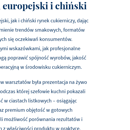
 europejski i chiński
, jak i chiński rynek cukierniczy, dając
umienie trendów smakowych, formatów
ych się oczekiwań konsumentów.
nymi wskazówkami, jak profesjonalne
gą poprawić spójność wyrobów, jakość
eracyjną w środowisku cukierniczym.
w warsztatów była prezentacja na żywo
odczas której szefowie kuchni pokazali
ć w ciastach listkowych – osiągając
raz premium objętość w gotowych
li możliwość porównania rezultatów i
h z właściwości produktu w praktyce.