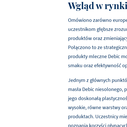
Wgląd w rynki
Omówiono zarówno europejski
uczestnikom głębsze zroz
produktów oraz zmieniając
Połączono to ze strategicz
produkty mleczne Debic mo
smaku oraz efektywność op
Jednym z głównych punktó
masła Debic niesolonego, p
jego doskonałą plastycznoś
wysokie, równe warstwy o
produktach. Uczestnicy mie
poznania korzyści płynącyc