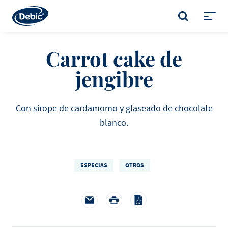
Skip
to
BUSCAR
main
Toggl
content
menu
Carrot cake de
jengibre
Con sirope de cardamomo y glaseado de chocolate
blanco.
ESPECIAS
OTROS