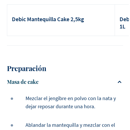
Debic Mantequilla Cake 2,5kg
Debi
1L
Preparación
Masa de cake
Mezclar el jengibre en polvo con la nata y
dejar reposar durante una hora.
Ablandar la mantequilla y mezclar con el