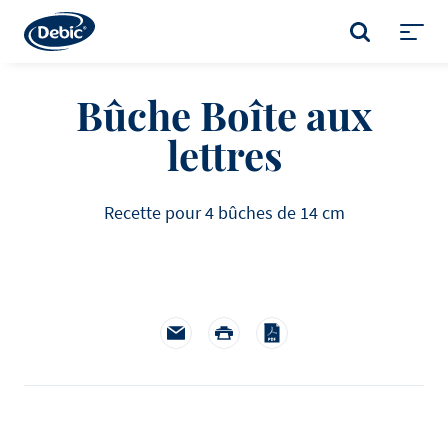
Skip
to
RECHERCHER
main
Toggl
content
menu
Bûche Boîte aux
lettres
Recette pour 4 bûches de 14 cm