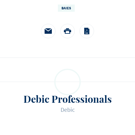
à la crème de mouta
heureux de nous aider à r
BAIES
accompagnés d'épinards
histoire.
pommes paille
Debic Professionals
Debic