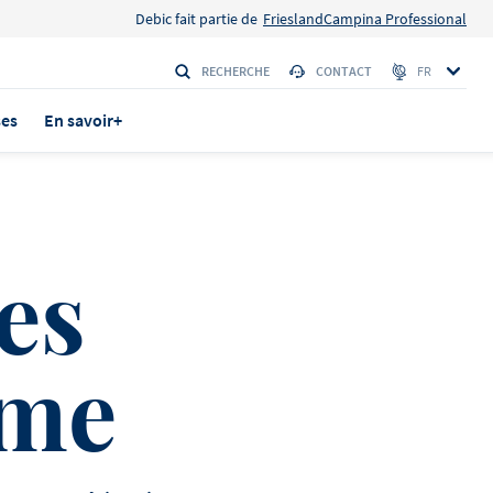
Debic fait partie de
FrieslandCampina Professional
RECHERCHE
CONTACT
FR
ses
En savoir+
es
rs
ème
TÉ ! Le
utes les
ous sommes
sont nos
tier, des