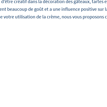
'être créatif dans la décoration des gâteaux, tartes et
chefs cuisiniers et des pâti
célèbres qui croient en Deb
 beaucoup de goût et a une influence positive sur la 
toujours ravis de nous aid
de votre utilisation de la crème, nous vous proposons 
notre histoire. Nos ambas
expliqueront comment ils tr
qu'ils considèrent comme 
pourquoi ils ont choisi de t
Debic.