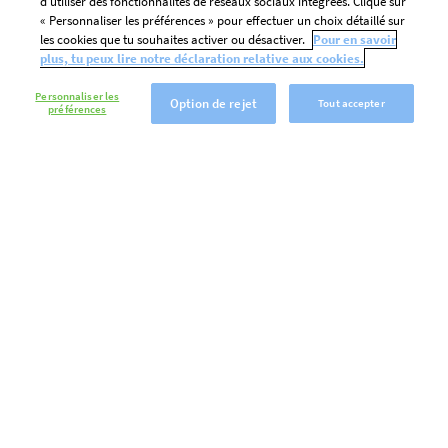
d’utiliser des fonctionnalités de réseaux sociaux intégrées. Clique sur
« Personnaliser les préférences » pour effectuer un choix détaillé sur
les cookies que tu souhaites activer ou désactiver.
Pour en savoir
plus, tu peux lire notre déclaration relative aux cookies.
Personnaliser les
Option de rejet
Tout accepter
préférences
Crème anglaise Debic 2L
Dessert Pan
1L
Une pleine saveur de vanille
et une note légère de caramel
Une recette
Fluide, onctueuse et
crémeuse a
nappante
crème et d
vanillée
Convient pour les
applications chaudes et
Une mise e
froides
rapide et c