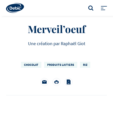
Skip
to
RECHERCHE
main
Toggl
content
menu
Merveil’oeuf
Une création par Raphaël Giot
CHOCOLAT
PRODUITS LAITIERS
RIZ