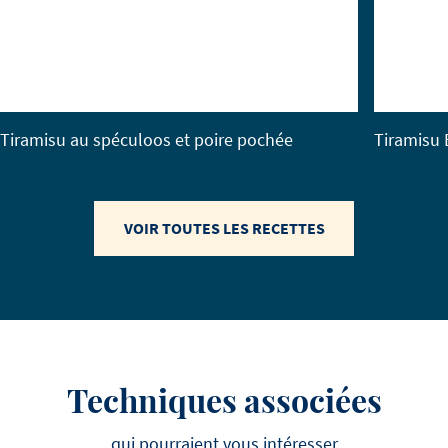
Tiramisu au spéculoos et poire pochée
Tiramisu 
VOIR TOUTES LES RECETTES
Techniques associées
qui pourraient vous intéresser