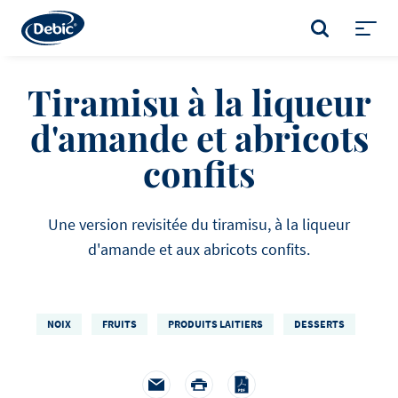
Skip
to
RECHERCHE
main
Toggl
content
menu
Tiramisu à la liqueur
d'amande et abricots
confits
Une version revisitée du tiramisu, à la liqueur
d'amande et aux abricots confits.
NOIX
FRUITS
PRODUITS LAITIERS
DESSERTS