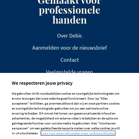
professionele
handen
Over Debic
Aanmelden voor de nieuwsbrief
Contact
Veelgestelde vragen
We respecteren jouw privacy
We gebruiken strikt noodzakelijke cookies en soortgelijke technologieën om
ervoor te zorgen dat onze website goed functioneert. Door op "Alles
accepteren" te klikken, ga je ermee akkoord dat wij en onze partners cookies
en soortgelijke technologieën gebruiken om jou een optimale online
DISCLAIMER
PRIVACYBELEID
ervaring te bieden. Dit omvat het tonen van gepersonaliseerde inhoud en
advertenties, de mogelijkheid om externe video’s te bekijken en de optie om
COOKIEBELEID
geïntegreerde functies voor sociale media te gebruiken. Kies “Voorkeuren
aanpassen” om een gedetailleerde keuze te maken over welke cookies je wilt
Cookievoorkeuren
in- of uitschakelen.
Lees voor meer informatie onze cookieverklaring.