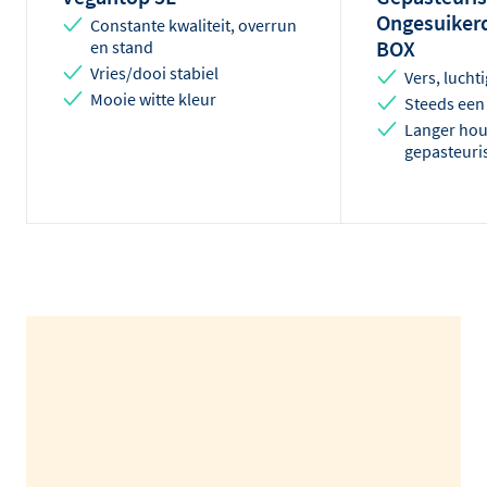
Zout
0.06
g
Ongesuikerd
Constante kwaliteit, overrun
BOX
en stand
Vries/dooi stabiel
Vers, luchti
Mooie witte kleur
Steeds een
Langer hou
gepasteuri