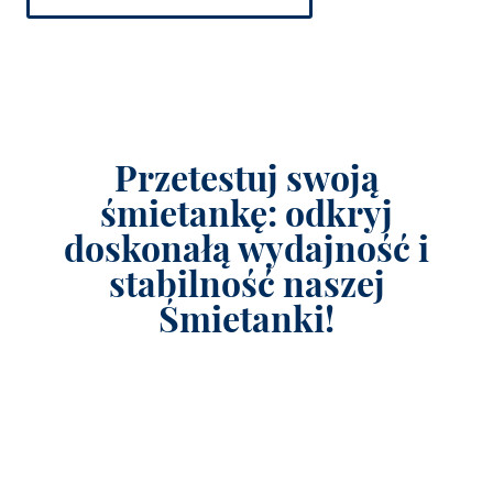
Przetestuj swoją
śmietankę: odkryj
doskonałą wydajność i
stabilność naszej
Śmietanki!