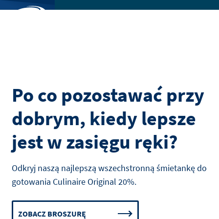
Skip
to
SZUKAJ
main
Toggl
content
menu
Po co pozostawać przy
dobrym, kiedy lepsze
jest w zasięgu ręki?
Odkryj naszą najlepszą wszechstronną śmietankę do
gotowania Culinaire Original 20%.
ZOBACZ BROSZURĘ