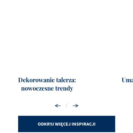
Dekorowanie talerza:
Uma
nowoczesne trendy
/
ODKRYJ WIĘCEJ INSPIRACJI