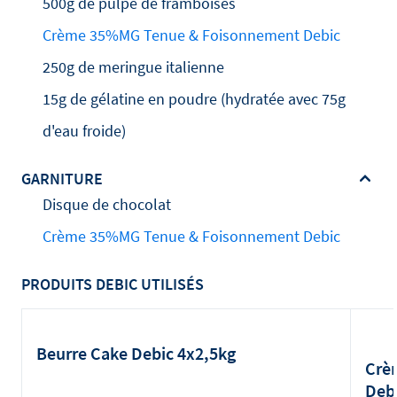
500g de pulpe de framboises
Crème 35%MG Tenue & Foisonnement Debic
250g de meringue italienne
15g de gélatine en poudre (hydratée avec 75g
d'eau froide)
GARNITURE
Disque de chocolat
Crème 35%MG Tenue & Foisonnement Debic
PRODUITS DEBIC UTILISÉS
Beurre Cake Debic 4x2,5kg
Crè
Debi