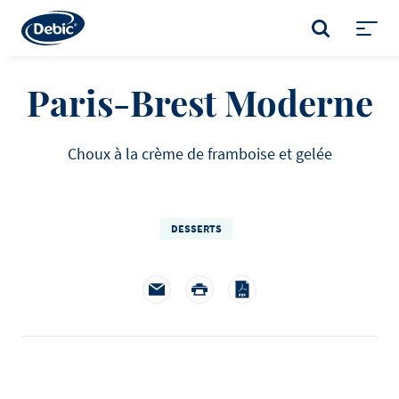
Skip
to
RECHERCHE
main
Toggl
content
menu
Paris-Brest Moderne
Choux à la crème de framboise et gelée
DESSERTS