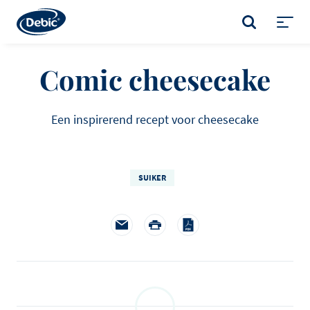
Skip
to
ZOEKEN
main
Toggl
content
menu
Comic cheesecake
Een inspirerend recept voor cheesecake
SUIKER