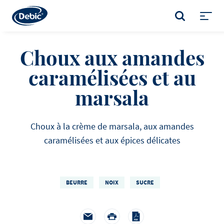
Skip
to
RECHERCHER
main
Toggl
content
menu
Choux aux amandes
caramélisées et au
marsala
Choux à la crème de marsala, aux amandes
caramélisées et aux épices délicates
BEURRE
NOIX
SUCRE