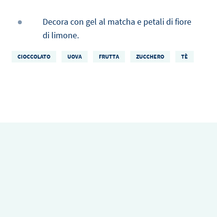
Decora con gel al matcha e petali di fiore
di limone.
CIOCCOLATO
UOVA
FRUTTA
ZUCCHERO
TÈ