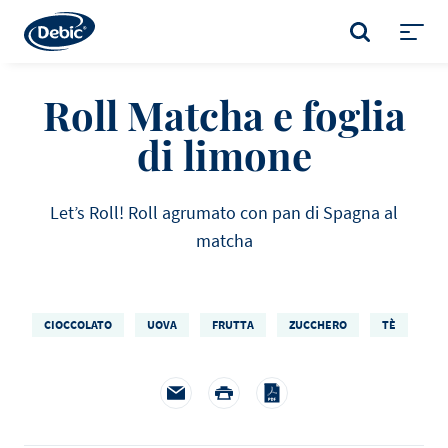
Skip
to
CERCA
main
Toggl
content
menu
Roll Matcha e foglia
di limone
Let’s Roll! Roll agrumato con pan di Spagna al
matcha
CIOCCOLATO
UOVA
FRUTTA
ZUCCHERO
TÈ