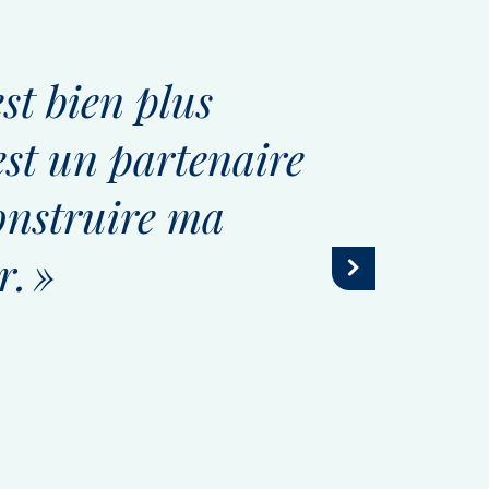
st bien plus
« Ave
st un partenaire
décor
construire ma
vie. »
r. »
EN 