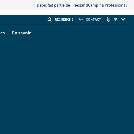
Debic fait partie de
FrieslandCampina Professional
RECHERCHE
CONTACT
FR
ses
En savoir+
rs
TÉ ! Le
utes les
ous sommes
sont nos
tier, des